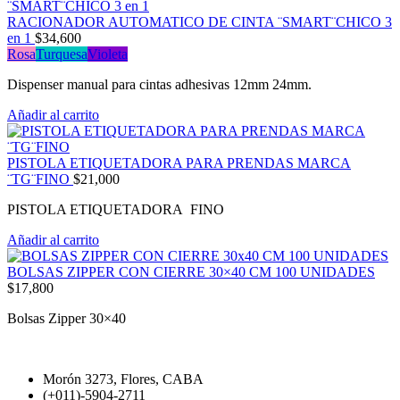
RACIONADOR AUTOMATICO DE CINTA ¨SMART¨CHICO 3
en 1
$
34,600
Rosa
Turquesa
Violeta
Dispenser manual para cintas adhesivas 12mm 24mm.
Añadir al carrito
PISTOLA ETIQUETADORA PARA PRENDAS MARCA
¨TG¨FINO
$
21,000
PISTOLA ETIQUETADORA FINO
Añadir al carrito
BOLSAS ZIPPER CON CIERRE 30×40 CM 100 UNIDADES
$
17,800
Bolsas Zipper 30×40
Morón 3273, Flores, CABA
(+011)-5904-2711